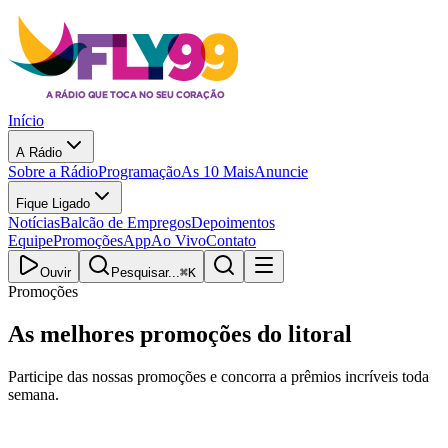
Início
A Rádio
Sobre a Rádio
Programação
As 10 Mais
Anuncie
Fique Ligado
Notícias
Balcão de Empregos
Depoimentos
Equipe
Promoções
App
Ao Vivo
Contato
Ouvir
Pesquisar...
⌘
K
Promoções
As melhores
promoções do litoral
Participe das nossas promoções e concorra a prêmios incríveis toda
semana.