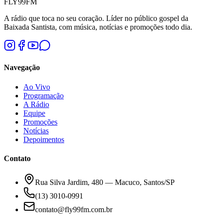
FLY
99
FM
A rádio que toca no seu coração. Líder no público gospel da
Baixada Santista, com música, notícias e promoções todo dia.
Navegação
Ao Vivo
Programação
A Rádio
Equipe
Promoções
Notícias
Depoimentos
Contato
Rua Silva Jardim, 480 — Macuco, Santos/SP
(13) 3010-0991
contato@fly99fm.com.br